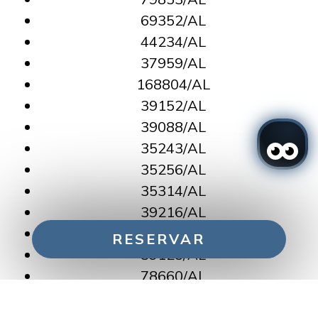
69352/AL
44234/AL
37959/AL
168804/AL
39152/AL
39088/AL
35243/AL
35256/AL
35314/AL
39216/AL
35334/AL
RESERVAR
39125/AL
78660/AL
114074/AL
Gerir a minha reserva