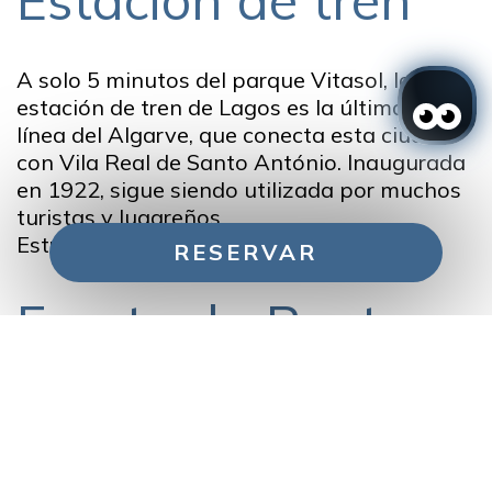
Estación de tren
A solo 5 minutos del parque Vitasol, la
estación de tren de Lagos es la última de la
línea del Algarve, que conecta esta ciudad
con Vila Real de Santo António. Inaugurada
en 1922, sigue siendo utilizada por muchos
turistas y lugareños.
Estrada de São Roque, 8600-315 Lagos
RESERVAR
Fuerte da Ponta
Gestiona tu reserva
da Bandeira
Restaurado en los años 60, es un auténtico