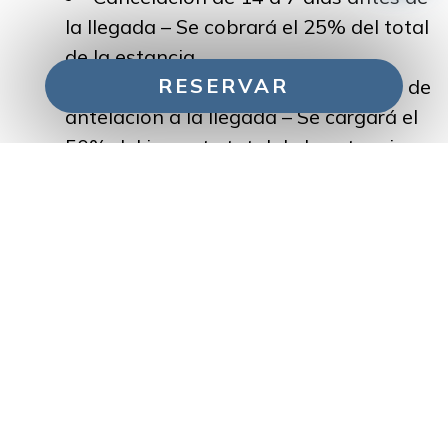
la llegada – Se cobrará el 25% del total
de la estancia.
RESERVAR
Cancelación con menos de 7 días de
antelación a la llegada – Se cargará el
50% del importe total de la estancia
Gestiona tu reserva
No-Show: Cargo del 100% del coste
total de la estancia.
Nota: Tenga en cuenta que puede haber
condiciones de cancelación diferentes y
específicas para tarifas de oferta especial,
paquetes y otras promociones durante toda
la temporada, preste atención a las
condiciones de cancelación durante el
proceso de reserva.