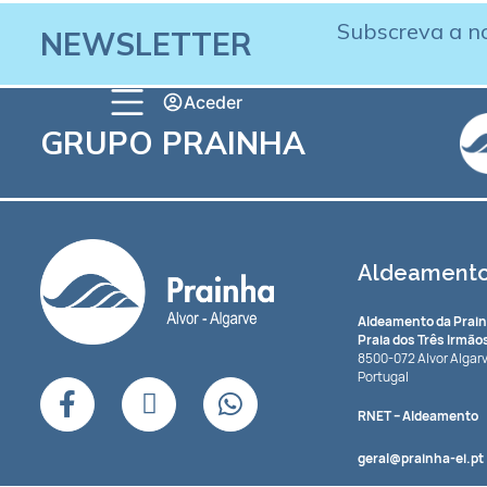
Subscreva a n
NEWSLETTER
Aceder
GRUPO PRAINHA
Aldeamento 
Aldeamento da Prai
Praia dos Três Irmão
8500-072 Alvor Algar
Portugal
RNET
– Aldeamento
geral@prainha-ei.pt