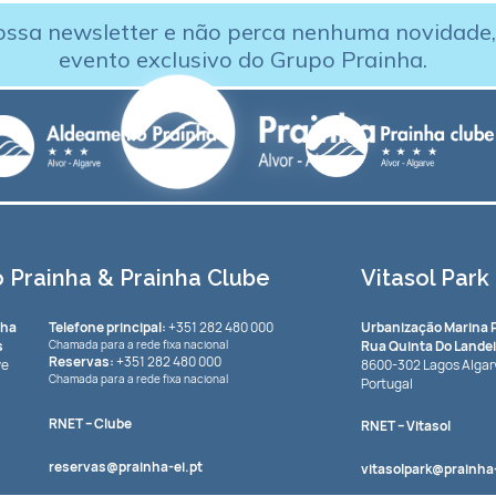
ossa newsletter e não perca nenhuma novidade
evento exclusivo do Grupo Prainha.
Prainha & Prainha Clube
Vitasol Park
nha
Telefone principal:
+351 282 480 000
Urbanização Marina 
s
Chamada para a rede fixa nacional
Rua Quinta Do Landei
Reservas:
+351 282 480 000
ve
8600-302 Lagos Algar
Chamada para a rede fixa nacional
Portugal
RNET
– Clube
RNET
– Vitasol
reservas@prainha-ei.pt
vitasolpark@prainha-